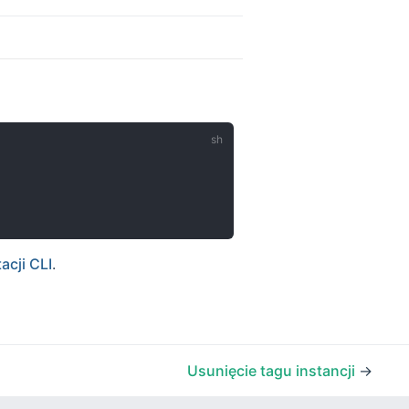
cji CLI
.
Usunięcie tagu instancji
→