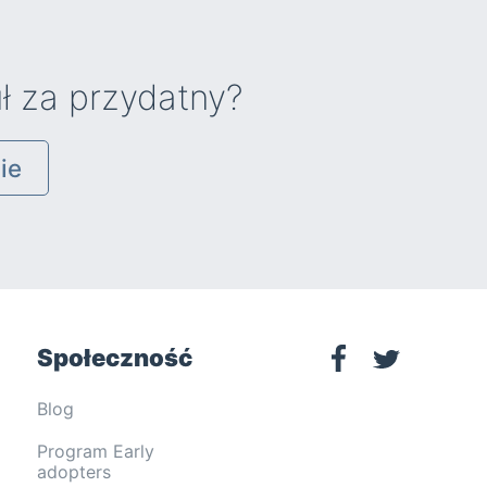
ł za przydatny?
ie
Społeczność
Blog
Program Early
adopters