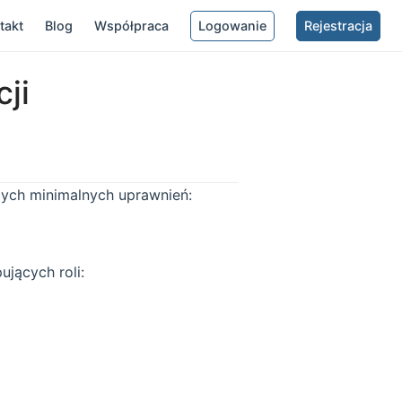
takt
Blog
Współpraca
Logowanie
Rejestracja
ji
ych minimalnych uprawnień:
jących roli: