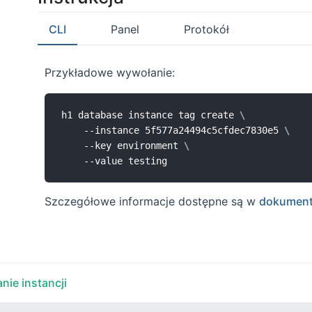
CLI
Panel
Protokół
Przykładowe wywołanie:
h1 database instance tag create 
\
	--instance 5f577a24494c5cfdec7830e5 
\
	--key environment 
\
Szczegółowe informacje dostępne są w
dokumenta
nie instancji